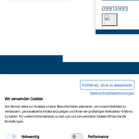
09913993
Fortfahren, ohne zu akzeptieren
Datenschutzbestimmungen
Pie de imprenta
Condiciones comerciales generales
Wir verwenden Cookies
Política de privacidad
Wir können diese zur Analyse unserer Besucherdaten platzieren, um unsere Webseite zu
verbessern, personalisierte Inhalte anzuzeigen und Ihnen ein großartiges Webseiten-Erlebnis
zu bieten. Für weitere Informationen zu den von uns verwendeten Cookies öffnen Sie die
Einstellungen.
© 2017-2026 Doepke Schaltgeräte GmbH
Notwendig
Performance