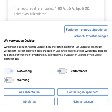
Interruptores diferenciales, 4, 63 A, 0,5 A, Tipo B SK,
selectivos, N izquierda
09147999
Fortfahren, ohne zu akzeptieren
Datenschutzbestimmungen
Wir verwenden Cookies
Wir können diese zur Analyse unserer Besucherdaten platzieren, um unsere Webseite zu
verbessern, personalisierte Inhalte anzuzeigen und Ihnen ein großartiges Webseiten-Erlebnis
zu bieten. Für weitere Informationen zu den von uns verwendeten Cookies öffnen Sie die
Einstellungen.
Notwendig
Performance
Werbung
Alle akzeptieren
Einstellungen speichern
Ablehnen
Nein, anpassen