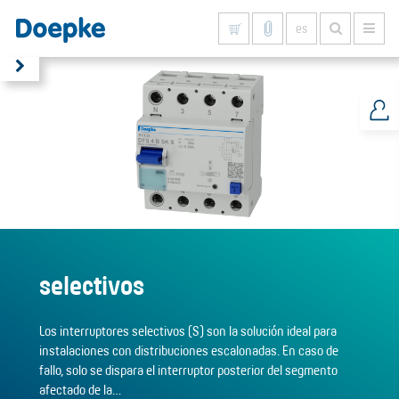
es
Mostrar todo
selectivos
Los interruptores selectivos (S) son la solución ideal para
instalaciones con distribuciones escalonadas. En caso de
fallo, solo se dispara el interruptor posterior del segmento
afectado de la…