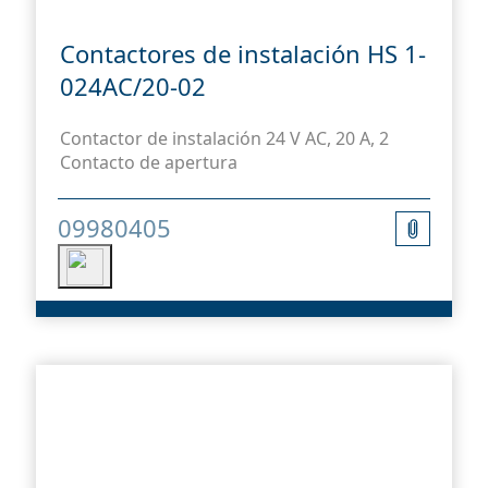
Contactores de instalación HS 1-
024AC/20-02
Contactor de instalación 24 V AC, 20 A, 2
Contacto de apertura
09980405
res