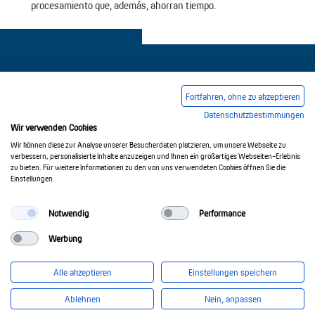
procesamiento que, además, ahorran tiempo.
Fortfahren, ohne zu akzeptieren
Datenschutzbestimmungen
Pie de imprenta
Condiciones comerciales generales
Wir verwenden Cookies
Política de privacidad
Wir können diese zur Analyse unserer Besucherdaten platzieren, um unsere Webseite zu
verbessern, personalisierte Inhalte anzuzeigen und Ihnen ein großartiges Webseiten-Erlebnis
zu bieten. Für weitere Informationen zu den von uns verwendeten Cookies öffnen Sie die
Einstellungen.
© 2017-2026 Doepke Schaltgeräte GmbH
Notwendig
Performance
Werbung
Doepke Schaltgeräte GmbH
Stellmacherstr. 11
Alle akzeptieren
Einstellungen speichern
26506 Norden
info@doepke.de
Ablehnen
Nein, anpassen