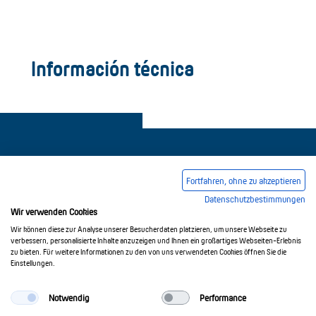
Información técnica
Fortfahren, ohne zu akzeptieren
Datenschutzbestimmungen
Pie de imprenta
Condiciones comerciales generales
Wir verwenden Cookies
Política de privacidad
Wir können diese zur Analyse unserer Besucherdaten platzieren, um unsere Webseite zu
verbessern, personalisierte Inhalte anzuzeigen und Ihnen ein großartiges Webseiten-Erlebnis
zu bieten. Für weitere Informationen zu den von uns verwendeten Cookies öffnen Sie die
Einstellungen.
© 2017-2026 Doepke Schaltgeräte GmbH
Notwendig
Performance