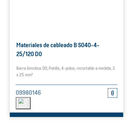
Materiales de cableado B S040-4-
25/120 D0
Barra ómnibus D0, Patilla, 4-polos, recortable a medida, 3
x 25 mm²
09980146