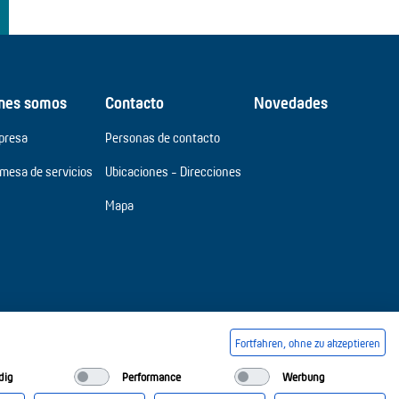
nes somos
Contacto
Novedades
presa
Personas de contacto
omesa de servicios
Ubicaciones - Direcciones
Mapa
Fortfahren, ohne zu akzeptieren
dig
Performance
Werbung