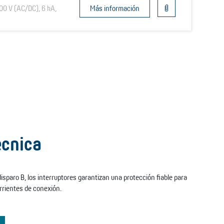
00 V (AC/DC), 6 kA,
Más información
écnica
disparo B, los interruptores garantizan una protección fiable para
orrientes de conexión.