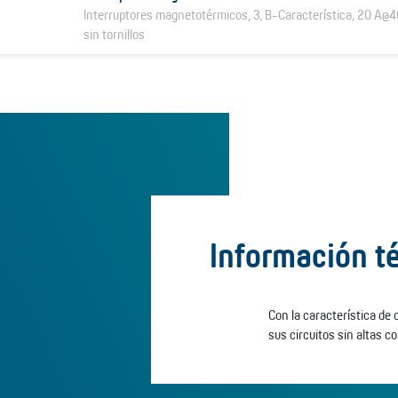
Interruptores magnetotérmicos, 3, B-Característica, 20 A@4
sin tornillos
Información t
Con la característica de 
sus circuitos sin altas c