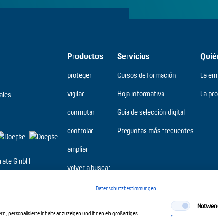
Productos
Servicios
Quié
proteger
Cursos de formación
La em
vigilar
Hoja informativa
La pr
ales
conmutar
Guía de selección digital
controlar
Preguntas más frecuentes
ampliar
räte GmbH
volver a buscar
Datenschutzbestimmungen
Notwen
n, personalisierte Inhalte anzuzeigen und Ihnen ein großartiges