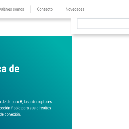
Quiénes somos
Contacto
Novedades
ca de
a de disparo B, los interruptores
cción fiable para sus circuitos
 de conexión.