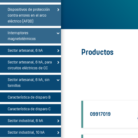
Dispositivos de protección
contra errores en el arco
eléctrico (AFDD)
Interruptores
magnetotérmicos
Productos
Sector artesanal, 6 kA
Sector artesanal, 6 kA, para
circuitos eléctricos de CC
Sector artesanal, 6 kA, sin
tornillos
Característica de disparo B
Característica de disparo C
09917019
Sector industrial, 6 kA
Sector industrial, 10 kA