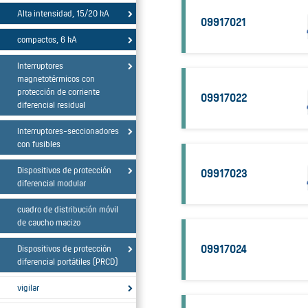
Alta intensidad, 15/20 kA
09917021
compactos, 6 kA
Interruptores
magnetotérmicos con
protección de corriente
09917022
diferencial residual
Interruptores-seccionadores
con fusibles
Dispositivos de protección
09917023
diferencial modular
cuadro de distribución móvil
de caucho macizo
09917024
Dispositivos de protección
diferencial portátiles (PRCD)
vigilar