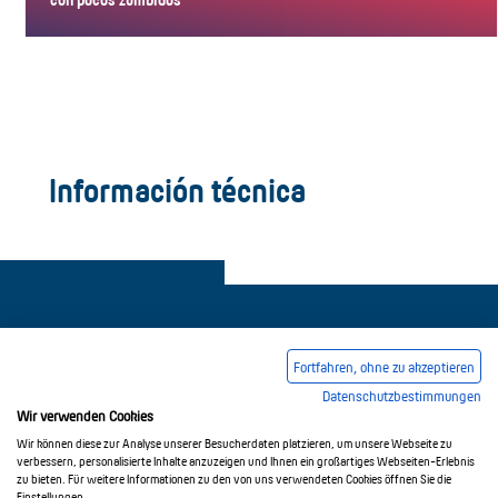
Información técnica
Fortfahren, ohne zu akzeptieren
Datenschutzbestimmungen
Pie de imprenta
Condiciones comerciales generales
Wir verwenden Cookies
Política de privacidad
Wir können diese zur Analyse unserer Besucherdaten platzieren, um unsere Webseite zu
verbessern, personalisierte Inhalte anzuzeigen und Ihnen ein großartiges Webseiten-Erlebnis
zu bieten. Für weitere Informationen zu den von uns verwendeten Cookies öffnen Sie die
Einstellungen.