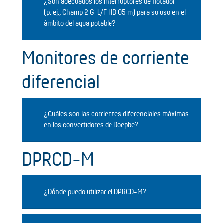
¿Son adecuados los interruptores de flotador
(p. ej., Champ 2 G-L/F HD 05 m) para su uso en el
ámbito del agua potable?
Monitores de corriente
diferencial
¿Cuáles son las corrientes diferenciales máximas
en los convertidores de Doepke?
DPRCD-M
¿Dónde puedo utilizar el DPRCD-M?