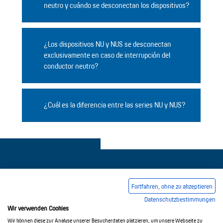
neutro y cuándo se desconectan los dispositivos?
¿Los dispositivos NU y NUS se desconectan
exclusivamente en caso de interrupción del
conductor neutro?
¿Cuál es la diferencia entre las series NU y NUS?
Fortfahren, ohne zu akzeptieren
Datenschutzbestimmungen
Pie de imprenta
Condiciones comerciales generales
Wir verwenden Cookies
Política de privacidad
Wir können diese zur Analyse unserer Besucherdaten platzieren, um unsere Webseite zu