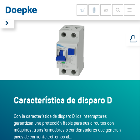
es
Mostrar todo
Característica de disparo D
Con la característica de disparo D, los interruptores
garantizan una protección fiable para sus circuitos con
máquinas, transformadores o condensadores que generan
picos de corriente extremos al…