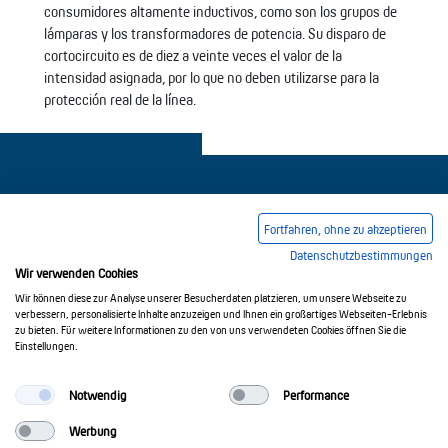
consumidores altamente inductivos, como son los grupos de
lámparas y los transformadores de potencia. Su disparo de
cortocircuito es de diez a veinte veces el valor de la
intensidad asignada, por lo que no deben utilizarse para la
protección real de la línea.
Fortfahren, ohne zu akzeptieren
Datenschutzbestimmungen
Pie de imprenta
Condiciones comerciales generales
Wir verwenden Cookies
Política de privacidad
Wir können diese zur Analyse unserer Besucherdaten platzieren, um unsere Webseite zu
verbessern, personalisierte Inhalte anzuzeigen und Ihnen ein großartiges Webseiten-Erlebnis
zu bieten. Für weitere Informationen zu den von uns verwendeten Cookies öffnen Sie die
Einstellungen.
© 2017-2026 Doepke Schaltgeräte GmbH
Notwendig
Performance
Werbung
Doepke Schaltgeräte GmbH