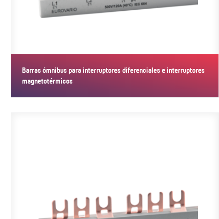
Barras ómnibus para interruptores diferenciales e interruptores
magnetotérmicos
Las barras ómnibus recortadas a medida están concebidas para
conectar…