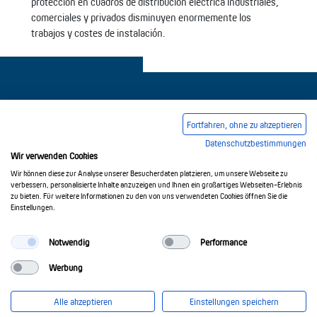
protección en cuadros de distribución eléctrica industriales,
comerciales y privados disminuyen enormemente los
trabajos y costes de instalación.
Fortfahren, ohne zu akzeptieren
Datenschutzbestimmungen
Pie de imprenta
Condiciones comerciales generales
Wir verwenden Cookies
Política de privacidad
Wir können diese zur Analyse unserer Besucherdaten platzieren, um unsere Webseite zu
verbessern, personalisierte Inhalte anzuzeigen und Ihnen ein großartiges Webseiten-Erlebnis
zu bieten. Für weitere Informationen zu den von uns verwendeten Cookies öffnen Sie die
Einstellungen.
© 2017-2026 Doepke Schaltgeräte GmbH
Notwendig
Performance
Werbung
Doepke Schaltgeräte GmbH
Stellmacherstr. 11
Alle akzeptieren
Einstellungen speichern
26506 Norden