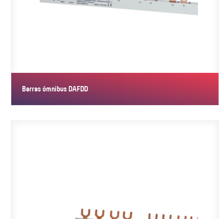
Barras ómnibus DAFDD
Las barras ómnibus están concebidas para nuestros dispositivos
de…