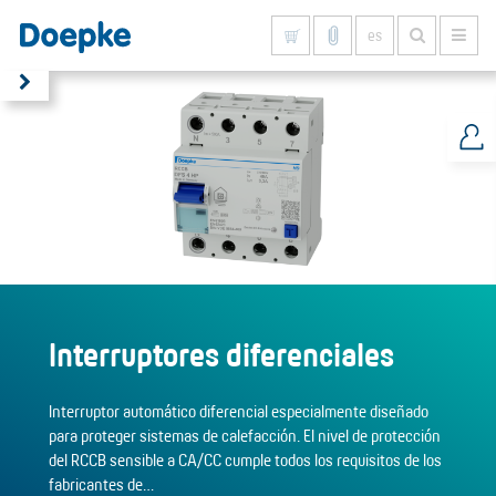
es
Mostrar todo
Interruptores diferenciales
Interruptor automático diferencial especialmente diseñado
para proteger sistemas de calefacción. El nivel de protección
del RCCB sensible a CA/CC cumple todos los requisitos de los
fabricantes de…