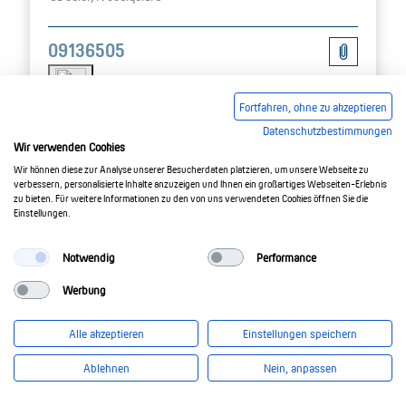
09136505
Fortfahren, ohne zu akzeptieren
Datenschutzbestimmungen
Wir verwenden Cookies
Wir können diese zur Analyse unserer Besucherdaten platzieren, um unsere Webseite zu
verbessern, personalisierte Inhalte anzuzeigen und Ihnen ein großartiges Webseiten-Erlebnis
zu bieten. Für weitere Informationen zu den von uns verwendeten Cookies öffnen Sie die
Einstellungen.
Notwendig
Performance
Werbung
Alle akzeptieren
Einstellungen speichern
Ablehnen
Nein, anpassen