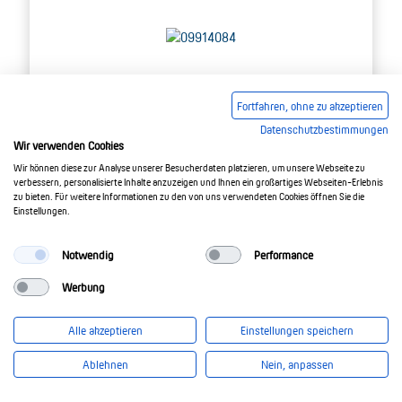
Fortfahren, ohne zu akzeptieren
Datenschutzbestimmungen
Wir verwenden Cookies
Wir können diese zur Analyse unserer Besucherdaten platzieren, um unsere Webseite zu
verbessern, personalisierte Inhalte anzuzeigen und Ihnen ein großartiges Webseiten-Erlebnis
zu bieten. Für weitere Informationen zu den von uns verwendeten Cookies öffnen Sie die
Einstellungen.
Interruptores magnetotérmicos DLS 6h
Notwendig
Performance
B20-2
Werbung
Interruptores magnetotérmicos, 2, B-Característica, 20
A@230 V, 400 V (AC) / 20 A@125 V (DC), 6 kA, para el
Alle akzeptieren
Einstellungen speichern
sector artesanal
Ablehnen
Nein, anpassen