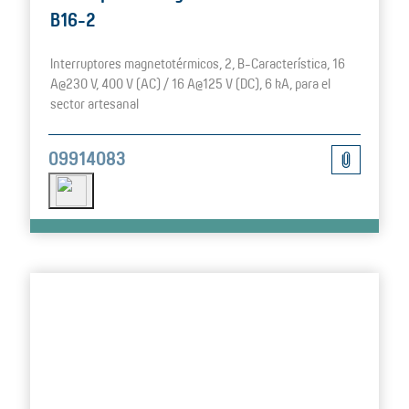
B16-2
Interruptores magnetotérmicos, 2, B-Característica, 16
A@230 V, 400 V (AC) / 16 A@125 V (DC), 6 kA, para el
sector artesanal
09914083