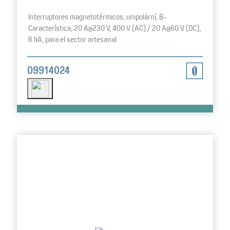
Interruptores magnetotérmicos, unipolární, B-
Característica, 20 A@230 V, 400 V (AC) / 20 A@60 V (DC),
6 kA, para el sector artesanal
09914024