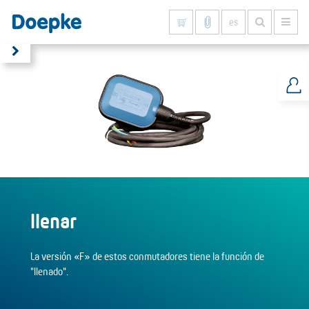
es
Mostrar todo
llenar
La versión «F» de estos conmutadores tiene la función de
"llenado".