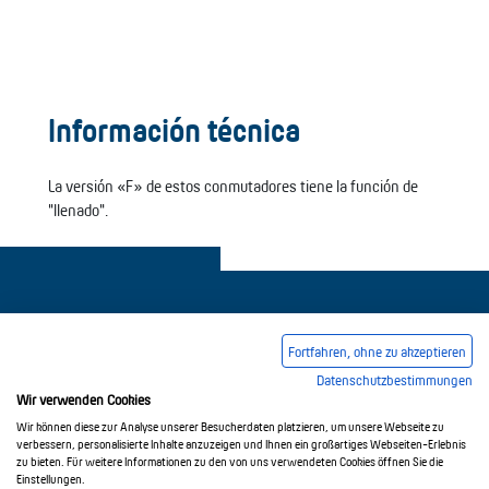
Información técnica
La versión «F» de estos conmutadores tiene la función de
"llenado".
Fortfahren, ohne zu akzeptieren
Datenschutzbestimmungen
Pie de imprenta
Condiciones comerciales generales
Wir verwenden Cookies
Política de privacidad
Wir können diese zur Analyse unserer Besucherdaten platzieren, um unsere Webseite zu
verbessern, personalisierte Inhalte anzuzeigen und Ihnen ein großartiges Webseiten-Erlebnis
zu bieten. Für weitere Informationen zu den von uns verwendeten Cookies öffnen Sie die
Einstellungen.