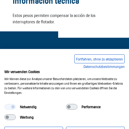
Información técnica
Estos pesos permiten compensar la acción de los
interruptores de flotador.
Fortfahren, ohne zu akzeptieren
Datenschutzbestimmungen
Pie de imprenta
Condiciones comerciales generales
Wir verwenden Cookies
Política de privacidad
Wir können diese zur Analyse unserer Besucherdaten platzieren, um unsere Webseite zu
verbessern, personalisierte Inhalte anzuzeigen und Ihnen ein großartiges Webseiten-Erlebnis
zu bieten. Für weitere Informationen zu den von uns verwendeten Cookies öffnen Sie die
Einstellungen.
© 2017-2026 Doepke Schaltgeräte GmbH
Notwendig
Performance
Werbung
Doepke Schaltgeräte GmbH
Stellmacherstr. 11