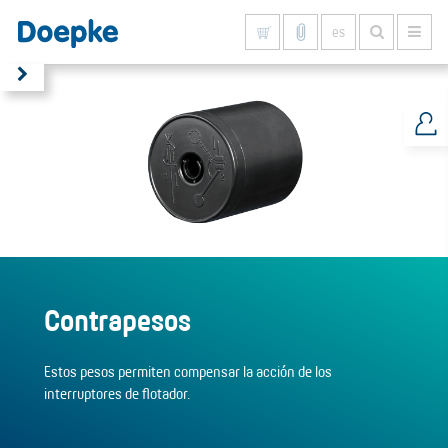
es
Mostrar todo
Contrapesos
Estos pesos permiten compensar la acción de los
interruptores de flotador.