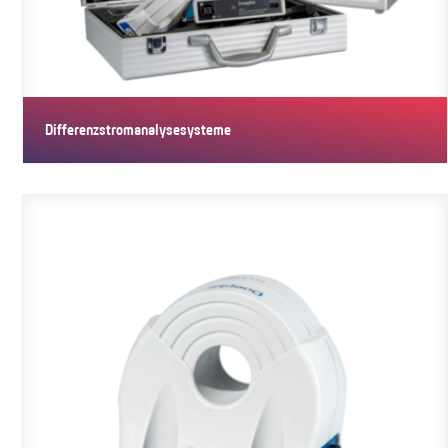
Differenzstromanalysesysteme
Differenzstromanalysesysteme helfen, wenn allstromsensitive…