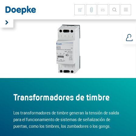
es
Mostrar todo
Transformadores de timbre
Los transformadores de timbre generan la tensión de salida
para el funcionamiento de sistemas de señalización de
puertas, como los timbres, los zumbadores o los gongs.