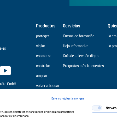
Productos
Servicios
Quié
proteger
Cursos de formación
La em
vigilar
Hoja informativa
La pr
ales
conmutar
Guía de selección digital
controlar
Preguntas más frecuentes
ampliar
räte GmbH
volver a buscar
Datenschutzbestimmungen
Notwen
n, personalisierte Inhalte anzuzeigen und Ihnen ein großartiges
en Sie die Einstellungen.