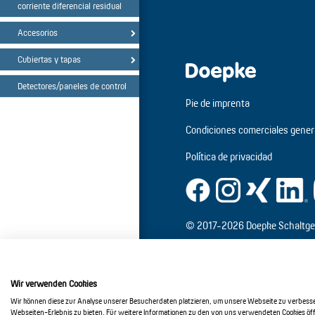
corriente diferencial residual
Accesorios
Cubiertas y tapas
Detectores/paneles de control
Pie de imprenta
Condiciones comerciales gener
Política de privacidad
© 2017-2026 Doepke Schaltge
Doepke Schaltgeräte GmbH
Stellmacherstr. 11
Wir verwenden Cookies
26506 Norden
info@doepke.de
Wir können diese zur Analyse unserer Besucherdaten platzieren, um unsere Webseite zu verbesser
Webseiten-Erlebnis zu bieten. Für weitere Informationen zu den von uns verwendeten Cookies öffn