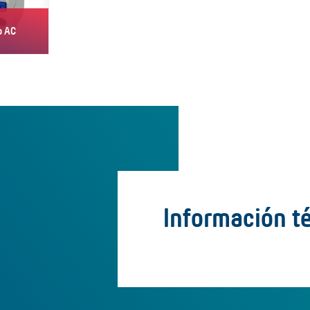
o AC
Información t