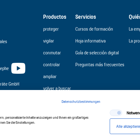
Productos
Servicios
Quié
proteger
Cursos de formación
La em
vigilar
Hoja informativa
La pr
ales
conmutar
Guía de selección digital
controlar
Preguntas más frecuentes
ampliar
räte GmbH
volver a buscar
Datenschutzbestimmungen
Notwen
n, personalisierte Inhalte anzuzeigen und Ihnen ein großartiges
en Sie die Einstellungen.
Alle akzeptier