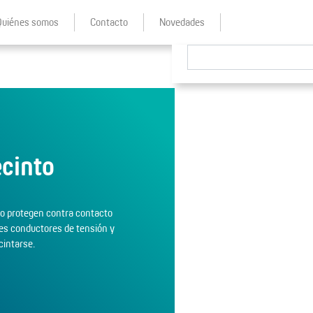
Quiénes somos
Contacto
Novedades
ecinto
to protegen contra contacto
es conductores de tensión y
cintarse.