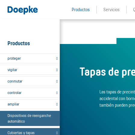
Productos
Servicios
Productos
proteger
Tapas de pr
vigilar
conmutar
Las tapas de precin
controlar
accidental con born
ampliar
también pueden pre
Dispositivos de reenganche
automático
Cubiertas y tapas