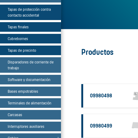
Tapas de protección contra
contacto accidental
Tapas finales
Cubrebornes
Productos
Tapas de precinto
Disparadores de corriente de
trabajo
Software y documentación
Bases empotrables
09980498
Terminales de alimentación
Carcasas
09980499
Interruptores auxiliares