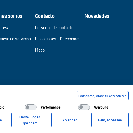
nes somos
Contacto
Novedades
presa
Personas de contacto
omesa de servicios
Ubicaciones - Direcciones
Mapa
Fortfahren, ohne zu akzeptieren
dig
Performance
Werbung
Einstellungen
en
Ablehnen
Nein, anpassen
speichern