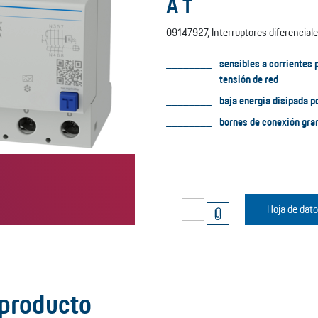
A T
09147927, Interruptores diferenciales,
sensibles a corrientes 
tensión de red
baja energía disipada p
bornes de conexión gra
Hoja de dat
 producto