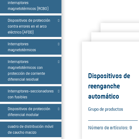
interruptores
magnetotérmicos (RCBO)
Dispositivos de protección
contra errores en el arco
eléctrico (AFDD)
Interruptores
magnetotérmicos
Interruptores
magnetotérmicos con
protección de corriente
Dispositivos de
diferencial residual
reenganche
Interruptores-seccionadores
automático
con fusibles
Dispositivos de protección
Grupo de productos
diferencial modular
cuadro de distribución móvil
Número de artículos: 9
de caucho macizo