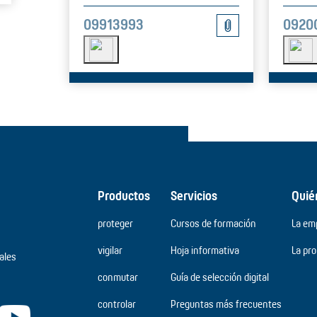
09913993
0920
Productos
Servicios
Quié
proteger
Cursos de formación
La em
vigilar
Hoja informativa
La pr
ales
conmutar
Guía de selección digital
controlar
Preguntas más frecuentes