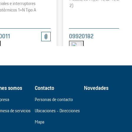
ciales e interruptores
2)
térmicos 1+N Tipo A
0011
09920182
nes somos
Contacto
Novedades
presa
Personas de contacto
omesa de servicios
Ubicaciones - Direcciones
Mapa