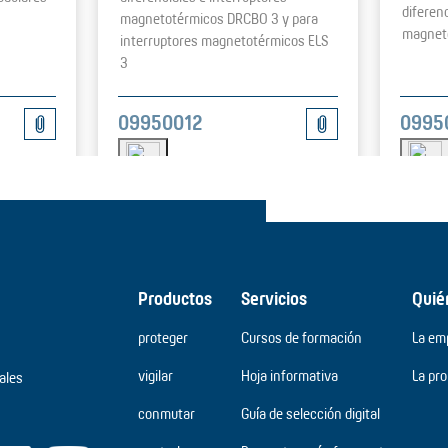
diferen
magnetotérmicos DRCBO 3 y para
magneto
interruptores magnetotérmicos ELS
3
0995
09950012
Productos
Servicios
Quié
proteger
Cursos de formación
La em
vigilar
Hoja informativa
La pr
ales
conmutar
Guía de selección digital