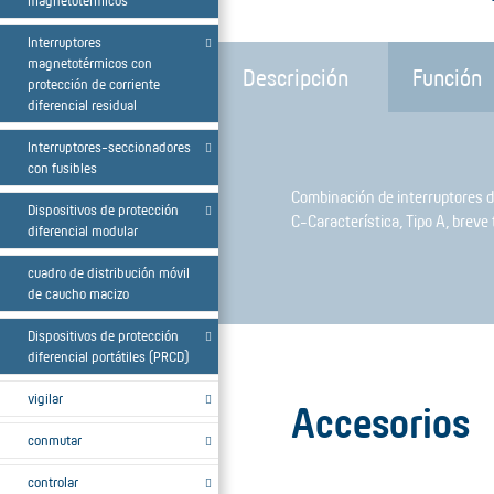
magnetotérmicos
Interruptores
magnetotérmicos con
Descripción
Función
protección de corriente
diferencial residual
Interruptores-seccionadores
con fusibles
Combinación de interruptores di
Dispositivos de protección
C-Característica, Tipo A, breve
diferencial modular
cuadro de distribución móvil
de caucho macizo
Dispositivos de protección
diferencial portátiles (PRCD)
vigilar
Accesorios
conmutar
controlar