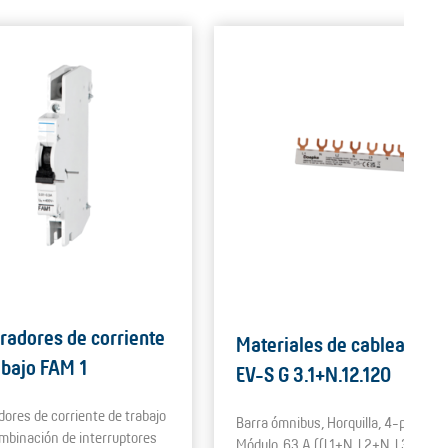
radores de corriente
Materiales de cableado
abajo FAM 1
EV-S G 3.1+N.12.120
dores de corriente de trabajo
Barra ómnibus, Horquilla, 4-polos, 1
mbinación de interruptores
Módulo, 63 A ((L1+N, L2+N, L3+N) x