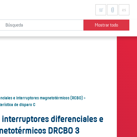
es
Mostrar todo
enciales e interruptores magnetotérmicos (RCBO)
>
erística de disparo C
interruptores diferenciales e
gnetotérmicos DRCBO 3