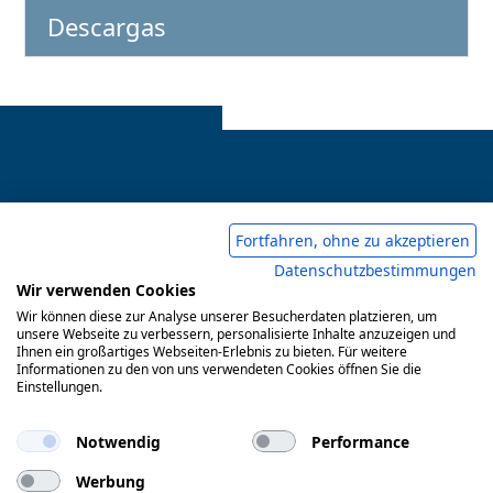
Descargas
Pie de imprenta
Fortfahren, ohne zu akzeptieren
Datenschutzbestimmungen
Condiciones comerciales generales
Wir verwenden Cookies
Wir können diese zur Analyse unserer Besucherdaten platzieren, um
Política de privacidad
unsere Webseite zu verbessern, personalisierte Inhalte anzuzeigen und
Ihnen ein großartiges Webseiten-Erlebnis zu bieten. Für weitere
Informationen zu den von uns verwendeten Cookies öffnen Sie die
Einstellungen.
© 2017-2026 Doepke Schaltgeräte GmbH
Notwendig
Performance
Werbung
Doepke Schaltgeräte GmbH