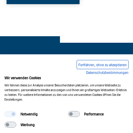
Fortfahren, ohne zu akzeptieren
Datenschutzbestimmungen
Pie de imprenta
Condiciones comerciales generales
Wir verwenden Cookies
Política de privacidad
Wir können diese zur Analyse unserer Besucherdaten platzieren, um unsere Webseite zu
verbessern, personalisierte Inhalte anzuzeigen und Ihnen ein großartiges Webseiten-Erlebnis
zu bieten. Für weitere Informationen zu den von uns verwendeten Cookies öffnen Sie die
Einstellungen.
© 2017-2026 Doepke Schaltgeräte GmbH
Notwendig
Performance
Werbung
Doepke Schaltgeräte GmbH