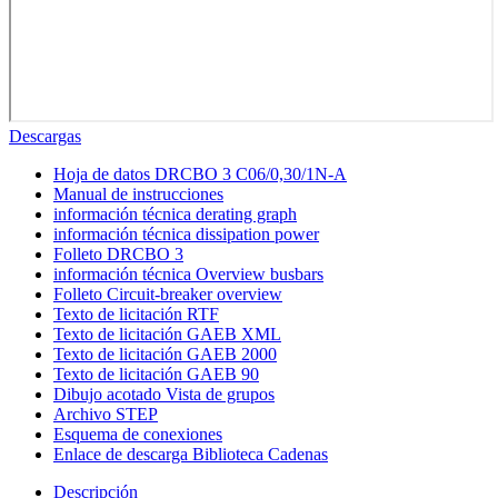
Descargas
Hoja de datos DRCBO 3 C06/0,30/1N-A
Manual de instrucciones
información técnica derating graph
información técnica dissipation power
Folleto DRCBO 3
información técnica Overview busbars
Folleto Circuit-breaker overview
Texto de licitación RTF
Texto de licitación GAEB XML
Texto de licitación GAEB 2000
Texto de licitación GAEB 90
Dibujo acotado Vista de grupos
Archivo STEP
Esquema de conexiones
Enlace de descarga Biblioteca Cadenas
Descripción