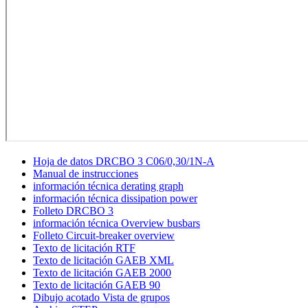
Hoja de datos DRCBO 3 C06/0,30/1N-A
Manual de instrucciones
información técnica derating graph
información técnica dissipation power
Folleto DRCBO 3
información técnica Overview busbars
Folleto Circuit-breaker overview
Texto de licitación RTF
Texto de licitación GAEB XML
Texto de licitación GAEB 2000
Texto de licitación GAEB 90
Dibujo acotado Vista de grupos