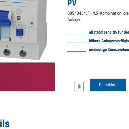
PV
09948434, FI-/LS-Kombination, dreipo
Anlagen
allstromsensitiv für d
höhere Anlagenverfügba
eindeutige Kennzeichn
Datenblatt
ils