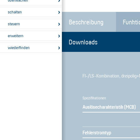
überwachen
schalten
Beschreibung
Funkti
steuern
erweitern
Downloads
wiederfinden
FI-/LS-Kombination, dreipolig+N
Spezifikationen
Auslösecharakteristik (MCB)
Fehlerstromtyp