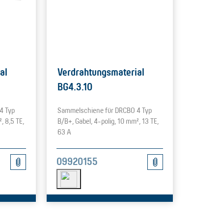
al
Verdrahtungsmaterial
BG4.3.10
4 Typ
Sammelschiene für DRCBO 4 Typ
, 8,5 TE,
B/B+, Gabel, 4-polig, 10 mm², 13 TE,
63 A
09920155