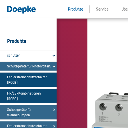
Produkte
Service
Übe
Produkte
schützen
Schutzgeräte für Photovoltaik
Fehlerstromschutzschalter
(RCCB)
FI-/LS-Kombinationen
(RCBO)
Schutzgeräte für
Wärmepumpen
Fehlerstromschutzschalter