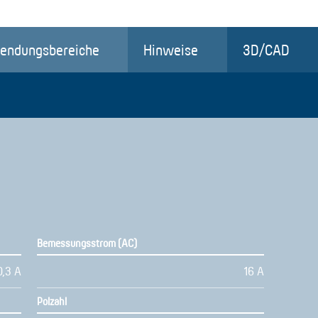
endungsbereiche
Hinweise
3D/CAD
Bemessungsstrom (AC)
0,3 A
16 A
Polzahl