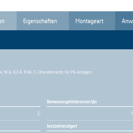
on
Eigenschaften
Montageart
Anw
, 16 A, 0,3 A, 6 kA, C-Charakteristik, für PV-Anlagen
Bemessungsfehlerstrom IΔn
C
kurzzeitverzögert