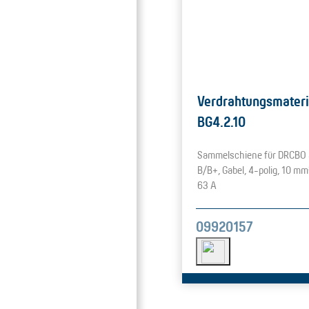
Verdrahtungsmateri
BG4.2.10
Sammelschiene für DRCBO 
B/B+, Gabel, 4-polig, 10 mm²
63 A
09920157