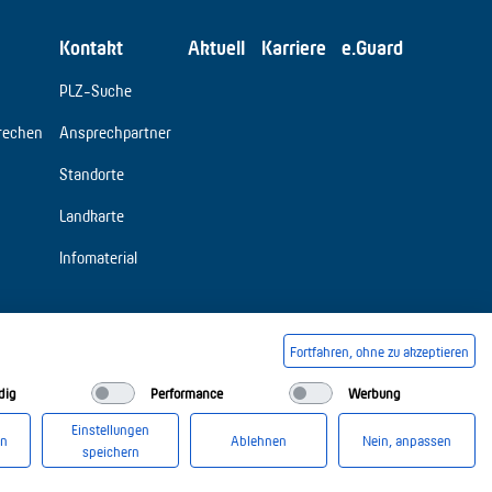
Kontakt
Aktuell
Karriere
e.Guard
PLZ-Suche
rechen
Ansprechpartner
Standorte
Landkarte
Infomaterial
Fortfahren, ohne zu akzeptieren
dig
Performance
Werbung
Einstellungen
en
Ablehnen
Nein, anpassen
speichern