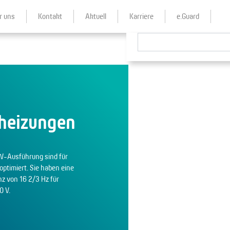
r uns
Kontakt
Aktuell
Karriere
e.Guard
heizungen
 W-Ausführung sind für
ptimiert. Sie haben eine
 von 16 2/3 Hz für
0 V.