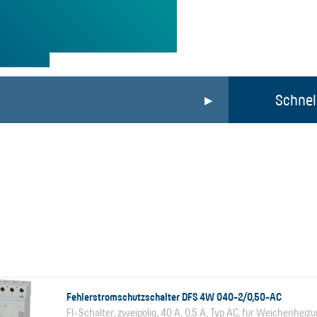
Schnel
Fehlerstromschutzschalter DFS 4W 040-2/0,50-AC
FI-Schalter, zweipolig, 40 A, 0,5 A, Typ AC, für Weichenheizu