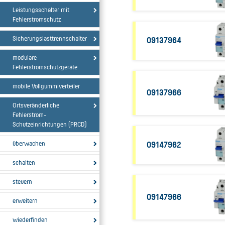
Leistungsschalter mit
Fehlerstromschutz
Sicherungslasttrennschalter
09137964
modulare
Fehlerstromschutzgeräte
mobile Vollgummiverteiler
09137966
Ortsveränderliche
Fehlerstrom-
Schutzeinrichtungen (PRCD)
überwachen
09147962
schalten
steuern
09147966
erweitern
wiederfinden