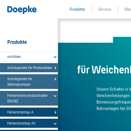
Produkte
Service
Übe
Produkte
schützen
für Weichen
Schutzgeräte für Photovoltaik
Schutzgeräte für
Wärmepumpen
Unsere Schalter in
Weichenheizungen o
Fehlerstromschutzschalter
(RCCB)
Bemessungsfrequenz
Bahnanlagen bis 50
Fehlerstromtyp A
Fehlerstromtyp AC