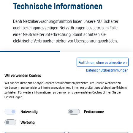
Technische Informationen
Dank Netzüberwachungsfunktion lösen unsere NU-Schalter
auch bei eingangsseitigen Netzstörungen aus, etwa im Falle
einer Neutralleiterunterbrechung. Somit schützen sie
elektrische Verbraucher sicher vor Überspannungsschäden.
Fortfahren, ohne zu akzeptieren
Datenschutzbestimmungen
Wir verwenden Cookies
Wir können diese zur Analyse unserer Besucherdaten platzieren, um unsere Webseite zu
Impressum
AGB
Datenschutzerklärung
verbessern, personalisierte Inhalte anzuzeigen und Ihnen ein großartiges Webseiten-Erlebnis
zu bieten. Für weitere Informationen zu den von uns verwendeten Cookies öffnen Sie die
Einstellungen.
© 2017-2026 Doepke Schaltgeräte GmbH
Notwendig
Performance
Werbung
Doepke Schaltgeräte GmbH
Stellmacherstr. 11