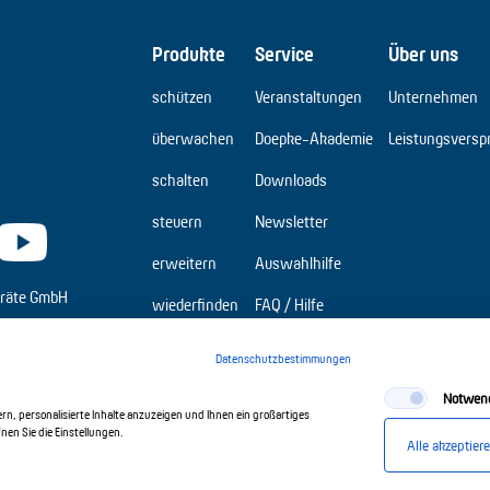
Produkte
Service
Über uns
schützen
Veranstaltungen
Unternehmen
überwachen
Doepke-Akademie
Leistungsversp
schalten
Downloads
steuern
Newsletter
erweitern
Auswahlhilfe
räte GmbH
wiederfinden
FAQ / Hilfe
Elbridge
Datenschutzbestimmungen
Notwen
n, personalisierte Inhalte anzuzeigen und Ihnen ein großartiges
en Sie die Einstellungen.
Alle akzeptier