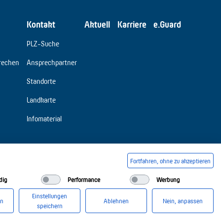
Kontakt
Aktuell
Karriere
e.Guard
PLZ-Suche
rechen
Ansprechpartner
Standorte
Landkarte
Infomaterial
Fortfahren, ohne zu akzeptieren
dig
Performance
Werbung
Einstellungen
en
Ablehnen
Nein, anpassen
speichern