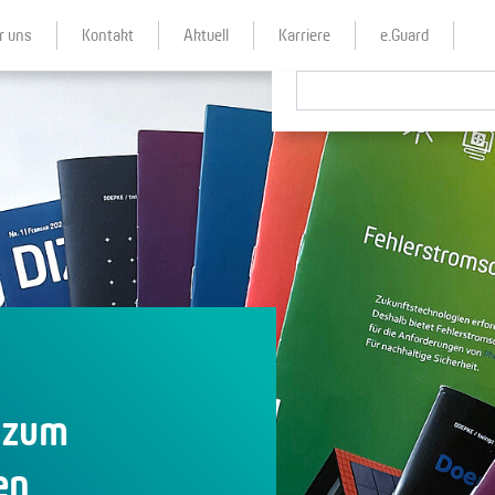
r uns
Kontakt
Aktuell
Karriere
e.Guard
n zum
en