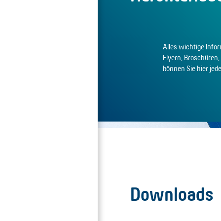
Alles wichtige Info
Flyern, Broschüren,
können Sie hier jed
Downloads