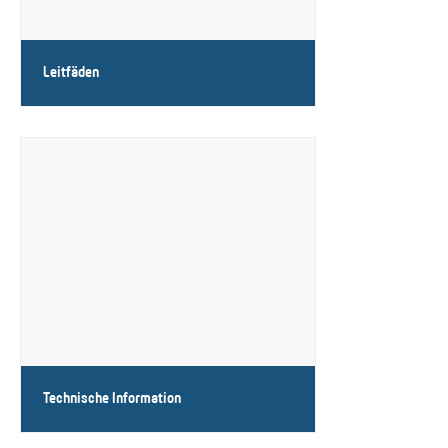
Leitfäden
Unsere Leitfäden
Technische Information
Prüffristen RCCB und Übersicht