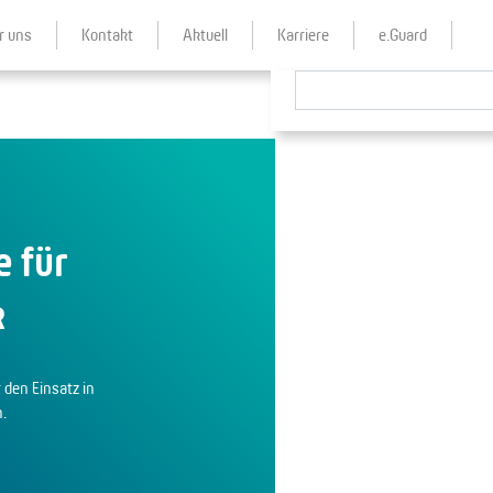
r uns
Kontakt
Aktuell
Karriere
e.Guard
 für
k
r den Einsatz in
.