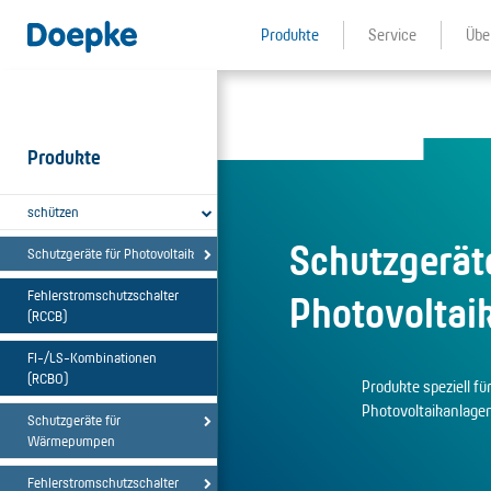
Produkte
Service
Übe
Produkte
schützen
Schutzgeräte
Schutzgeräte für Photovoltaik
Fehlerstromschutzschalter
Photovoltai
(RCCB)
FI-/LS-Kombinationen
(RCBO)
Produkte speziell fü
Photovoltaikanlagen
Schutzgeräte für
Wärmepumpen
Fehlerstromschutzschalter