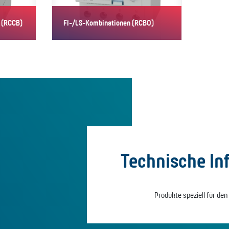
 (RCCB)
FI-/LS-Kombinationen (RCBO)
eziell
RCBO der Variante PV vereinen
Fehlerstrom- und
Leitungsschutzschalter in…
Technische In
Produkte speziell für den