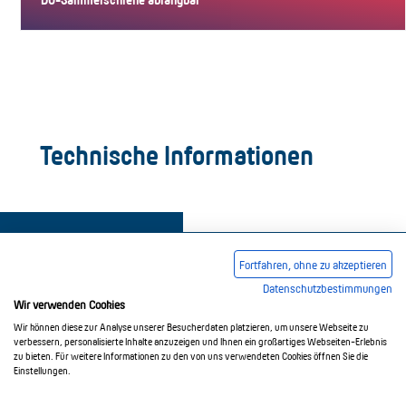
Technische Informationen
Fortfahren, ohne zu akzeptieren
Datenschutzbestimmungen
Wir verwenden Cookies
Impressum
AGB
Datenschutzerklärung
Wir können diese zur Analyse unserer Besucherdaten platzieren, um unsere Webseite zu
verbessern, personalisierte Inhalte anzuzeigen und Ihnen ein großartiges Webseiten-Erlebnis
zu bieten. Für weitere Informationen zu den von uns verwendeten Cookies öffnen Sie die
Einstellungen.