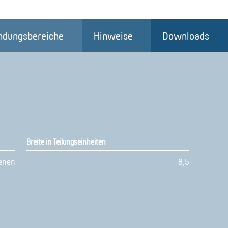
dungsbereiche
Hinweise
Downloads
Breite in Teilungseinheiten
enen
8,5