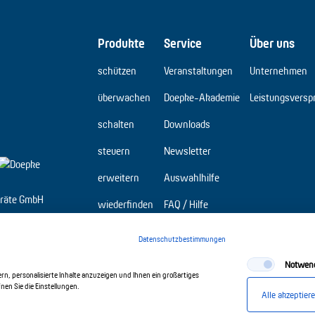
Produkte
Service
Über uns
schützen
Veranstaltungen
Unternehmen
überwachen
Doepke-Akademie
Leistungsversp
schalten
Downloads
steuern
Newsletter
erweitern
Auswahlhilfe
räte GmbH
wiederfinden
FAQ / Hilfe
Elbridge
Datenschutzbestimmungen
Notwen
n, personalisierte Inhalte anzuzeigen und Ihnen ein großartiges
en Sie die Einstellungen.
Alle akzeptier