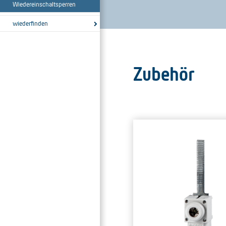
Wiedereinschaltsperren
wiederfinden
Zubehör