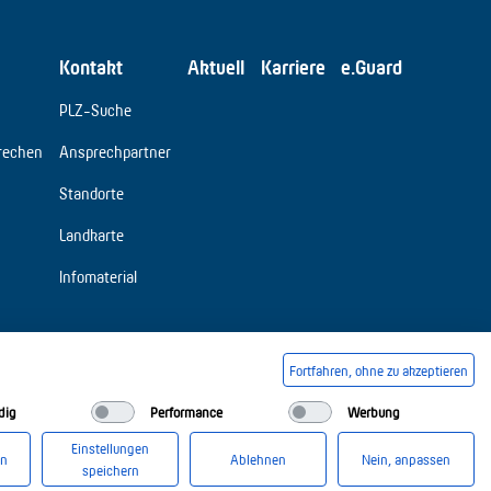
Kontakt
Aktuell
Karriere
e.Guard
PLZ-Suche
rechen
Ansprechpartner
Standorte
Landkarte
Infomaterial
Fortfahren, ohne zu akzeptieren
dig
Performance
Werbung
Einstellungen
en
Ablehnen
Nein, anpassen
speichern