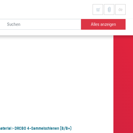
de
Alles anzeigen
aterial
DRCBO 4-Sammelschienen (B/B+)
>