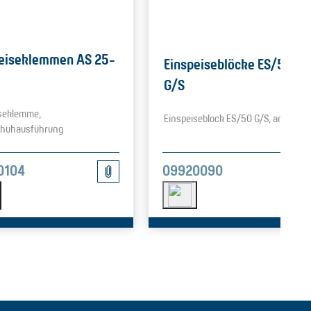
peiseklemmen AS 25-
Einspeiseblöcke ES/50
G/S
seklemme,
Einspeiseblock ES/50 G/S, anreihba
chuhausführung
09920090
0104