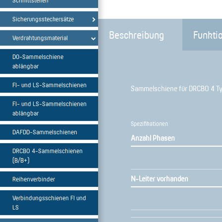
Schnittstellen
Sicherungssteckersätze
Beschreibung
Funkti
Verdrahtungsmaterial
D0-Sammelschiene
ablängbar
FI- und LS-Sammelschienen
Sammelschiene für DRCBO 4 Typ 
FI- und LS-Sammelschienen
ablängbar
Spezifikationen
DAFDD-Sammelschienen
Anzahl Phasen
DRCBO 4-Sammelschienen
(B/B+)
N-Leiter vorhanden
Reihenverbinder
Verbindungsschienen FI und
LS