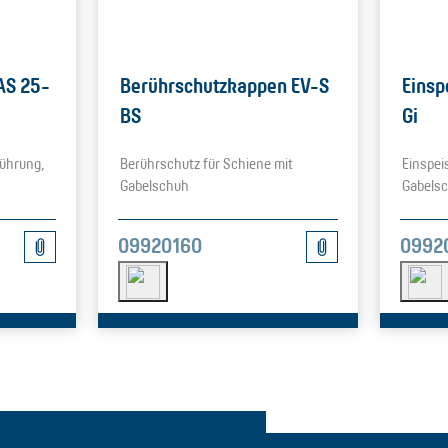
AS 25-
Berührschutzkappen EV-S
Eins
BS
Gi
ührung,
Berührschutz für Schiene mit
Einspei
Gabelschuh
Gabels
09920160
0992