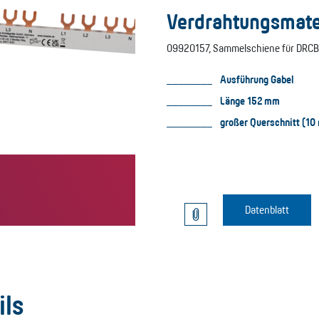
Verdrahtungsmater
09920157, Sammelschiene für DRCBO 
Ausführung Gabel
Länge 152 mm
großer Querschnitt (1
Datenblatt
ils