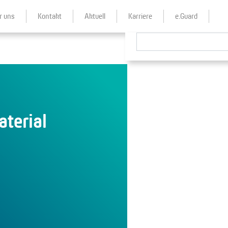
r uns
Kontakt
Aktuell
Karriere
e.Guard
terial