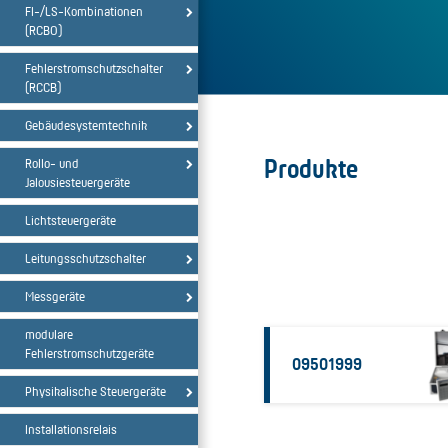
FI-/LS-Kombinationen
(RCBO)
Fehlerstromschutzschalter
(RCCB)
Gebäudesystemtechnik
Produkte
Rollo- und
Jalousiesteuergeräte
Lichtsteuergeräte
Leitungsschutzschalter
Messgeräte
modulare
Fehlerstromschutzgeräte
09501999
Physikalische Steuergeräte
Installationsrelais