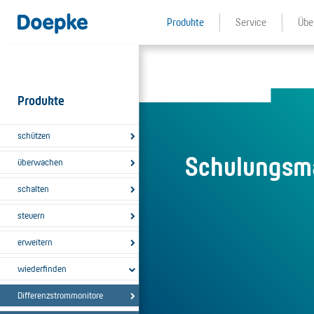
Produkte
Service
Übe
Produkte
schützen
Schulungsma
überwachen
schalten
steuern
erweitern
wiederfinden
Differenzstrommonitore