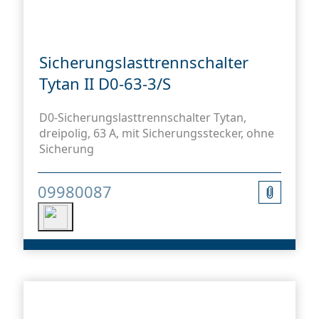
Sicherungslasttrennschalter
Tytan II D0-63-3/S
ter
D0-Sicherungslasttrennschalter Tytan,
dreipolig, 63 A, mit Sicherungsstecker, ohne
Sicherung
09980087
steme