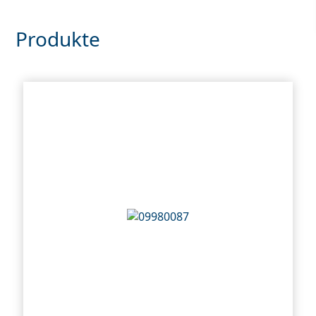
Produkte
r