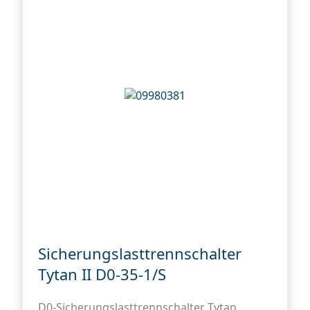
l
Sicherungslasttrennschalter
Tytan II D0-35-1/S
D0-Sicherungslasttrennschalter Tytan,