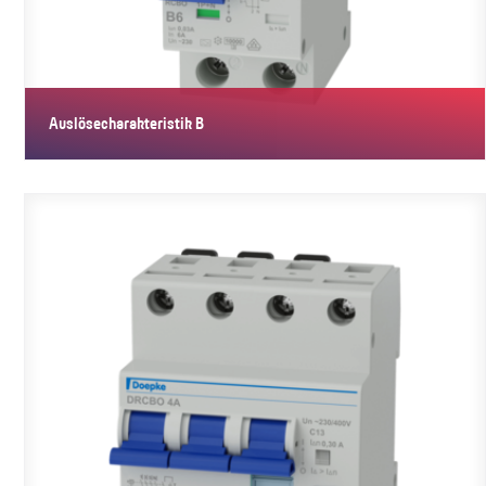
Auslösecharakteristik B
Mit der Auslösecharakteristik B gewährleisten die Geräte
verlässlichen…