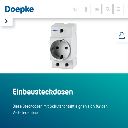
de
Alles anzeigen
Einbausteckdosen
Diese Steckdosen mit Schutzkontakt eignen sich für den
Verteilereinbau.