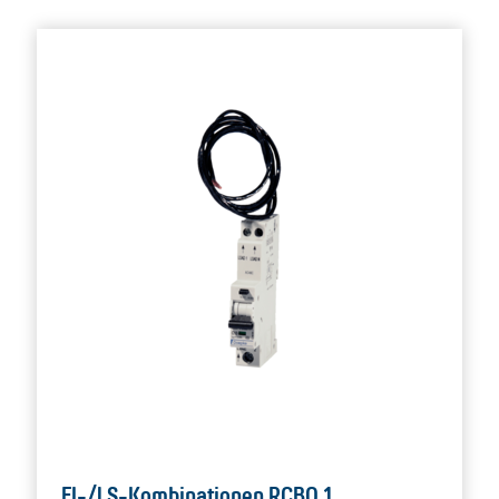
FI-/LS-Kombinationen RCBO 1