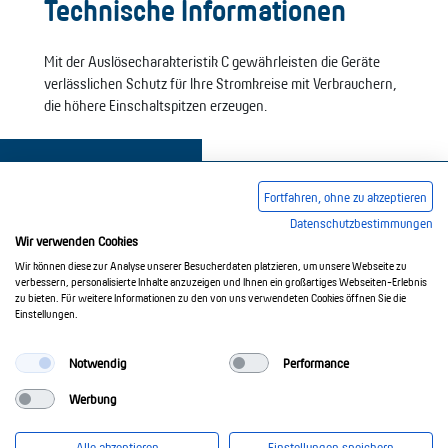
Technische Informationen
Mit der Auslösecharakteristik C gewährleisten die Geräte
verlässlichen Schutz für Ihre Stromkreise mit Verbrauchern,
die höhere Einschaltspitzen erzeugen.
Fortfahren, ohne zu akzeptieren
Datenschutzbestimmungen
Wir verwenden Cookies
Impressum
AGB
Datenschutzerklärung
Wir können diese zur Analyse unserer Besucherdaten platzieren, um unsere Webseite zu
verbessern, personalisierte Inhalte anzuzeigen und Ihnen ein großartiges Webseiten-Erlebnis
zu bieten. Für weitere Informationen zu den von uns verwendeten Cookies öffnen Sie die
Einstellungen.
© 2017-2026 Doepke Schaltgeräte GmbH
Notwendig
Performance
Werbung
Doepke Schaltgeräte GmbH
Stellmacherstr. 11
Alle akzeptieren
Einstellungen speichern