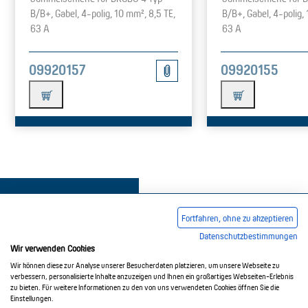
B/B+, Gabel, 4-polig, 10 mm², 8,5 TE,
B/B+, Gabel, 4-polig,
63 A
63 A
09920157
09920155
Fortfahren, ohne zu akzeptieren
Datenschutzbestimmungen
Wir verwenden Cookies
Impressum
AGB
Datenschutzerklärung
Wir können diese zur Analyse unserer Besucherdaten platzieren, um unsere Webseite zu
verbessern, personalisierte Inhalte anzuzeigen und Ihnen ein großartiges Webseiten-Erlebnis
zu bieten. Für weitere Informationen zu den von uns verwendeten Cookies öffnen Sie die
Einstellungen.