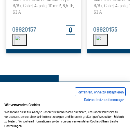
B/B+, Gabel, 4-polig, 10 mm², 8,5 TE,
B/B+, Gabel, 4-polig,
63 A
63 A
09920157
09920155
Fortfahren, ohne zu akzeptieren
Datenschutzbestimmungen
Wir verwenden Cookies
Impressum
AGB
Datenschutzerklärung
Wir können diese zur Analyse unserer Besucherdaten platzieren, um unsere Webseite zu
verbessern, personalisierte Inhalte anzuzeigen und Ihnen ein großartiges Webseiten-Erlebnis
zu bieten. Für weitere Informationen zu den von uns verwendeten Cookies öffnen Sie die
Einstellungen.