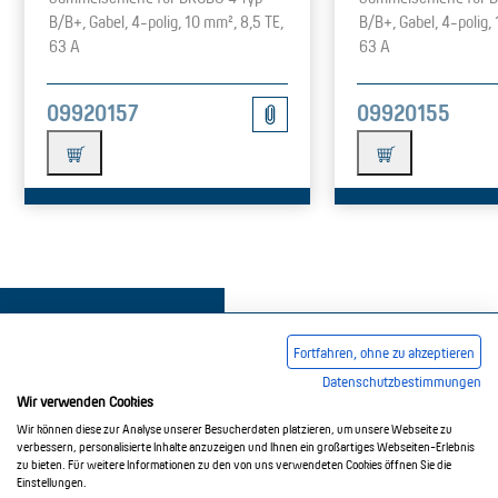
B/B+, Gabel, 4-polig, 10 mm², 8,5 TE,
B/B+, Gabel, 4-polig,
63 A
63 A
09920157
09920155
Fortfahren, ohne zu akzeptieren
Datenschutzbestimmungen
Wir verwenden Cookies
Impressum
AGB
Datenschutzerklärung
Wir können diese zur Analyse unserer Besucherdaten platzieren, um unsere Webseite zu
verbessern, personalisierte Inhalte anzuzeigen und Ihnen ein großartiges Webseiten-Erlebnis
zu bieten. Für weitere Informationen zu den von uns verwendeten Cookies öffnen Sie die
Einstellungen.