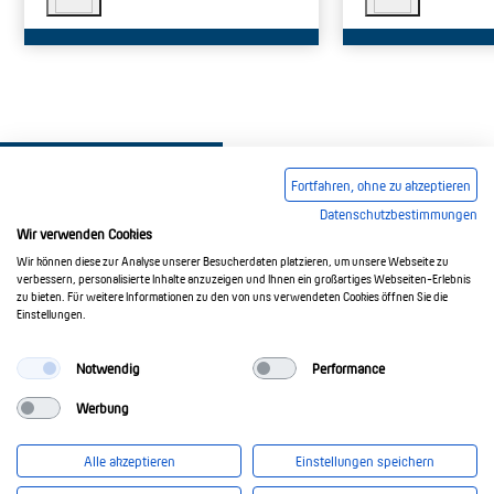
Fortfahren, ohne zu akzeptieren
Datenschutzbestimmungen
Wir verwenden Cookies
Wir können diese zur Analyse unserer Besucherdaten platzieren, um unsere Webseite zu
Impressum
AGB
Datenschutzerklärung
verbessern, personalisierte Inhalte anzuzeigen und Ihnen ein großartiges Webseiten-Erlebnis
zu bieten. Für weitere Informationen zu den von uns verwendeten Cookies öffnen Sie die
Einstellungen.
© 2017-2026 Doepke Schaltgeräte GmbH
Notwendig
Performance
Werbung
Doepke Schaltgeräte GmbH
Stellmacherstr. 11
Alle akzeptieren
Einstellungen speichern
26506 Norden
info@doepke.de