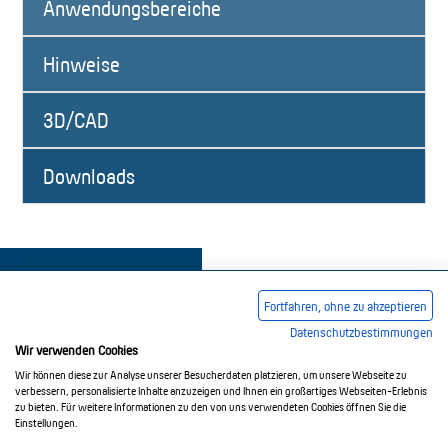
Anwendungsbereiche
Hinweise
3D/CAD
Downloads
Fortfahren, ohne zu akzeptieren
Datenschutzbestimmungen
Wir verwenden Cookies
Impressum
AGB
Datenschutzerklärung
Wir können diese zur Analyse unserer Besucherdaten platzieren, um unsere Webseite zu
verbessern, personalisierte Inhalte anzuzeigen und Ihnen ein großartiges Webseiten-Erlebnis
zu bieten. Für weitere Informationen zu den von uns verwendeten Cookies öffnen Sie die
Einstellungen.