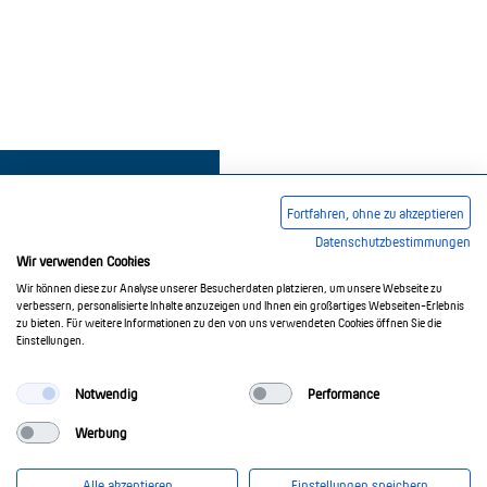
Fortfahren, ohne zu akzeptieren
Datenschutzbestimmungen
Wir verwenden Cookies
Impressum
AGB
Datenschutzerklärung
Wir können diese zur Analyse unserer Besucherdaten platzieren, um unsere Webseite zu
verbessern, personalisierte Inhalte anzuzeigen und Ihnen ein großartiges Webseiten-Erlebnis
zu bieten. Für weitere Informationen zu den von uns verwendeten Cookies öffnen Sie die
Einstellungen.
© 2017-2026 Doepke Schaltgeräte GmbH
Notwendig
Performance
Werbung
Doepke Schaltgeräte GmbH
Stellmacherstr. 11
Alle akzeptieren
Einstellungen speichern