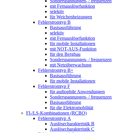
Sonderspannungen- / frequenzen
mit Fernauslösefunktion
selektiv
für Weichenheizungen
Fehlerstromtyp B
Basisausführung
selektiv
mit Fernauslösefunktion
für mobile Installationen
mit NOT-AUS-Funktion
für den Bergbau
Sonderspannungen- / frequenzen
mit Netzüberwachung
Fehlerstromtyp B+
Basisausführung
für mobile Installationen
Fehlerstromtyp F
für audiophile Anwendungen
Sonderspannungen- / frequenzen
Basisausführung
für die Elektromobilität
FI-/LS-Kombinationen (RCBO)
Fehlerstromtyp A
Auslösecharakteristik B
Auslösecharakteristik C