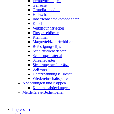
Fernbedienungen
Gehäuse
Grundlastmodule
Hilfsschalter
Inbetriebnahmekomponenten
Kabel
Verbindungsstecker
Einspeiseblöcke
Klemmen
Magnetfeldzentrierhülsen
Befestigungsclips
Schnittstellenadapter
Schulungsmaterial
Screenadapter
Sicherungssteckersätze
Software
Unterspannungsauslöser
Wiedereinschaltsperren
Abdeckungen und Kappen
Klemmenabdeckungen
Meldegeräte/Bedienpanel
Impressum