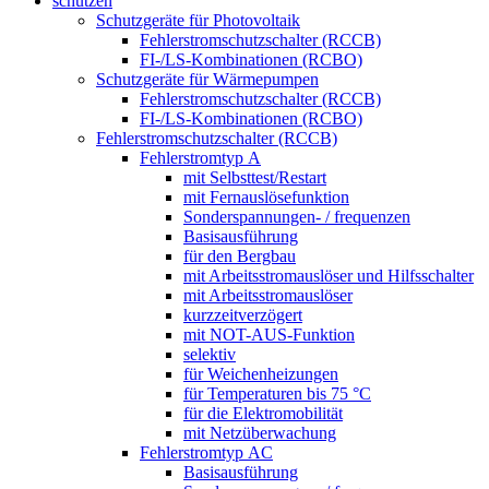
schützen
Schutzgeräte für Photovoltaik
Fehlerstromschutzschalter (RCCB)
FI-/LS-Kombinationen (RCBO)
Schutzgeräte für Wärmepumpen
Fehlerstromschutzschalter (RCCB)
FI-/LS-Kombinationen (RCBO)
Fehlerstromschutzschalter (RCCB)
Fehlerstromtyp A
mit Selbsttest/Restart
mit Fernauslösefunktion
Sonderspannungen- / frequenzen
Basisausführung
für den Bergbau
mit Arbeitsstromauslöser und Hilfsschalter
mit Arbeitsstromauslöser
kurzzeitverzögert
mit NOT-AUS-Funktion
selektiv
für Weichenheizungen
für Temperaturen bis 75 °C
für die Elektromobilität
mit Netzüberwachung
Fehlerstromtyp AC
Basisausführung