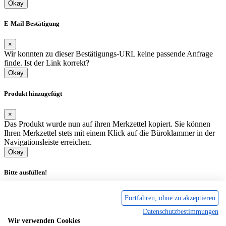
Okay
E-Mail Bestätigung
×
Wir konnten zu dieser Bestätigungs-URL keine passende Anfrage
finde. Ist der Link korrekt?
Okay
Produkt hinzugefügt
×
Das Produkt wurde nun auf ihren Merkzettel kopiert. Sie können
Ihren Merkzettel stets mit einem Klick auf die Büroklammer in der
Navigationsleiste erreichen.
Okay
Bitte ausfüllen!
×
Fortfahren, ohne zu akzeptieren
Füllen Sie dieses Formular aus und wir senden Ihnen das PDF per
Datenschutzbestimmungen
E-Mail.
Wir verwenden Cookies