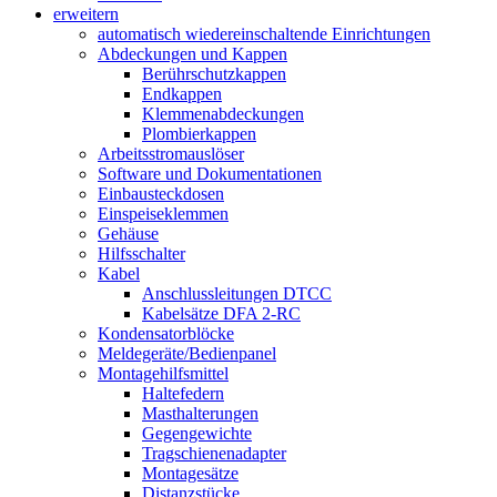
erweitern
automatisch wiedereinschaltende Einrichtungen
Abdeckungen und Kappen
Berührschutzkappen
Endkappen
Klemmenabdeckungen
Plombierkappen
Arbeitsstromauslöser
Software und Dokumentationen
Einbausteckdosen
Einspeiseklemmen
Gehäuse
Hilfsschalter
Kabel
Anschlussleitungen DTCC
Kabelsätze DFA 2-RC
Kondensatorblöcke
Meldegeräte/Bedienpanel
Montagehilfsmittel
Haltefedern
Masthalterungen
Gegengewichte
Tragschienenadapter
Montagesätze
Distanzstücke