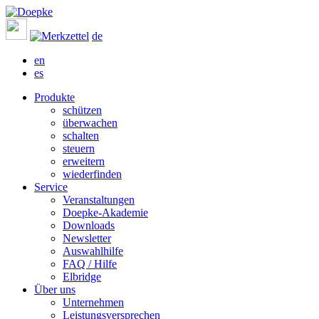
de
en
es
Produkte
schützen
überwachen
schalten
steuern
erweitern
wiederfinden
Service
Veranstaltungen
Doepke-Akademie
Downloads
Newsletter
Auswahlhilfe
FAQ / Hilfe
Elbridge
Über uns
Unternehmen
Leistungsversprechen