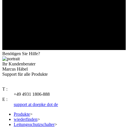
Benötigen Sie Hilfe?
Ihr Kundenberater
Marcus Häbel
Support für alle Produkte
T :
+49 4931 1806-888
E :
support at doepke dot de
Produkte
>
wiederfinden
>
Leitungsschutzschalter
>