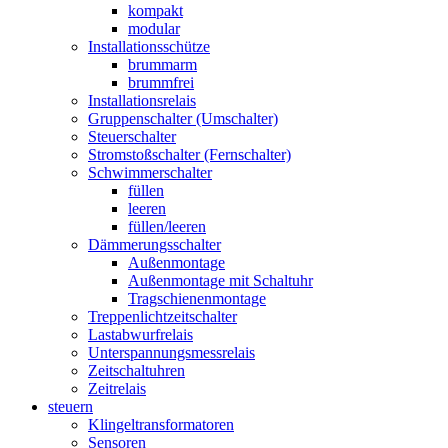
kompakt
modular
Installationsschütze
brummarm
brummfrei
Installationsrelais
Gruppenschalter (Umschalter)
Steuerschalter
Stromstoßschalter (Fernschalter)
Schwimmerschalter
füllen
leeren
füllen/leeren
Dämmerungsschalter
Außenmontage
Außenmontage mit Schaltuhr
Tragschienenmontage
Treppenlichtzeitschalter
Lastabwurfrelais
Unterspannungsmessrelais
Zeitschaltuhren
Zeitrelais
steuern
Klingeltransformatoren
Sensoren