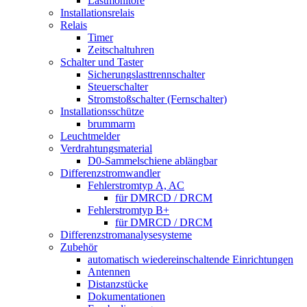
Lastmonitore
Installationsrelais
Relais
Timer
Zeitschaltuhren
Schalter und Taster
Sicherungslasttrennschalter
Steuerschalter
Stromstoßschalter (Fernschalter)
Installationsschütze
brummarm
Leuchtmelder
Verdrahtungsmaterial
D0-Sammelschiene ablängbar
Differenzstromwandler
Fehlerstromtyp A, AC
für DMRCD / DRCM
Fehlerstromtyp B+
für DMRCD / DRCM
Differenzstromanalysesysteme
Zubehör
automatisch wiedereinschaltende Einrichtungen
Antennen
Distanzstücke
Dokumentationen