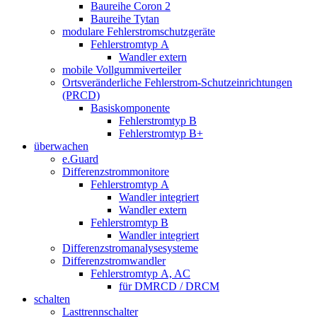
Baureihe Coron 2
Baureihe Tytan
modulare Fehlerstromschutzgeräte
Fehlerstromtyp A
Wandler extern
mobile Vollgummiverteiler
Ortsveränderliche Fehlerstrom-Schutzeinrichtungen
(PRCD)
Basiskomponente
Fehlerstromtyp B
Fehlerstromtyp B+
überwachen
e.Guard
Differenzstrommonitore
Fehlerstromtyp A
Wandler integriert
Wandler extern
Fehlerstromtyp B
Wandler integriert
Differenzstromanalysesysteme
Differenzstromwandler
Fehlerstromtyp A, AC
für DMRCD / DRCM
schalten
Lasttrennschalter