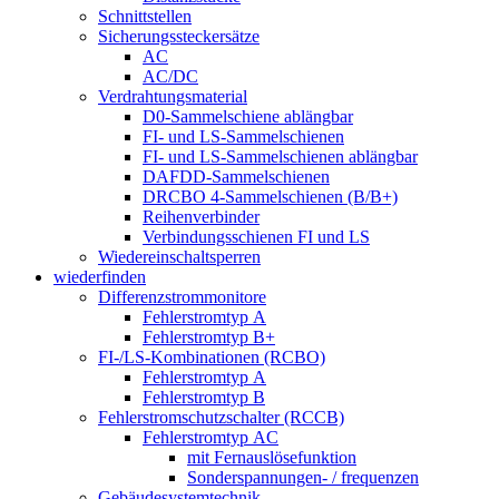
Schnittstellen
Sicherungssteckersätze
AC
AC/DC
Verdrahtungsmaterial
D0-Sammelschiene ablängbar
FI- und LS-Sammelschienen
FI- und LS-Sammelschienen ablängbar
DAFDD-Sammelschienen
DRCBO 4-Sammelschienen (B/B+)
Reihenverbinder
Verbindungsschienen FI und LS
Wiedereinschaltsperren
wiederfinden
Differenzstrommonitore
Fehlerstromtyp A
Fehlerstromtyp B+
FI-/LS-Kombinationen (RCBO)
Fehlerstromtyp A
Fehlerstromtyp B
Fehlerstromschutzschalter (RCCB)
Fehlerstromtyp AC
mit Fernauslösefunktion
Sonderspannungen- / frequenzen
Gebäudesystemtechnik