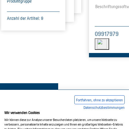
Produktgruppe
Beschriftungssoft
Anzahl der Artikel: 9
09917979
Fortfahren, ohne zu akzeptieren
Datenschutzbestimmungen
Wir verwenden Cookies
Impressum
AGB
Datenschutzerklärung
Wir können diese zur Analyse unserer Besucherdaten platzieren, um unsere Webseite zu
verbessern, personalisierte Inhalte anzuzeigen und Ihnen ein großartiges Webseiten-Erlebnis