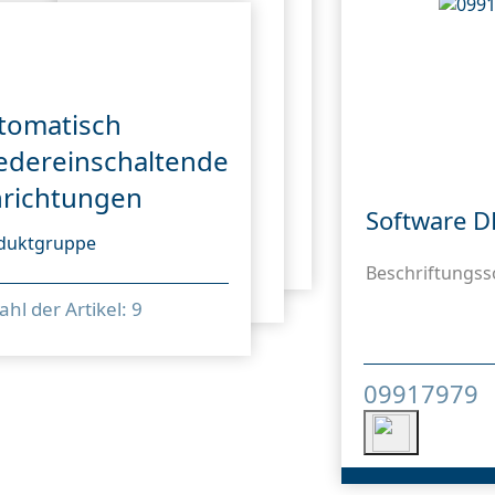
tomatisch
edereinschaltende
nrichtungen
Software D
duktgruppe
Beschriftungss
hl der Artikel: 9
09917979