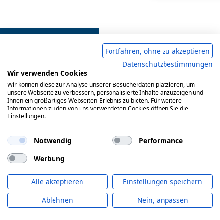
Fortfahren, ohne zu akzeptieren
Datenschutzbestimmungen
Wir verwenden Cookies
Wir können diese zur Analyse unserer Besucherdaten platzieren, um
Impressum
AGB
Datenschutzerklärung
unsere Webseite zu verbessern, personalisierte Inhalte anzuzeigen und
Ihnen ein großartiges Webseiten-Erlebnis zu bieten. Für weitere
Informationen zu den von uns verwendeten Cookies öffnen Sie die
Einstellungen.
© 2017-2026 Doepke Schaltgeräte GmbH
Notwendig
Performance
Werbung
Doepke Schaltgeräte GmbH
Stellmacherstr. 11
Alle akzeptieren
Einstellungen speichern
26506 Norden
info@doepke.de
Ablehnen
Nein, anpassen