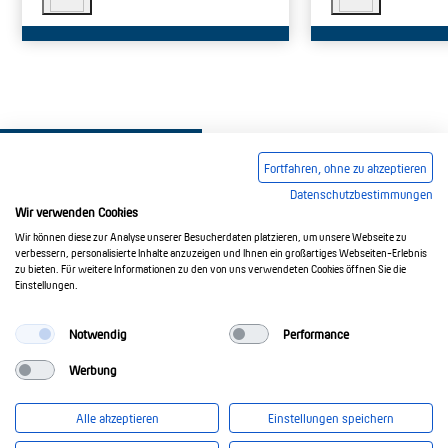
Fortfahren, ohne zu akzeptieren
Datenschutzbestimmungen
Wir verwenden Cookies
Wir können diese zur Analyse unserer Besucherdaten platzieren, um unsere Webseite zu
Impressum
AGB
Datenschutzerklärung
verbessern, personalisierte Inhalte anzuzeigen und Ihnen ein großartiges Webseiten-Erlebnis
zu bieten. Für weitere Informationen zu den von uns verwendeten Cookies öffnen Sie die
Einstellungen.
© 2017-2026 Doepke Schaltgeräte GmbH
Notwendig
Performance
Werbung
Doepke Schaltgeräte GmbH
Stellmacherstr. 11
Alle akzeptieren
Einstellungen speichern
26506 Norden
info@doepke.de