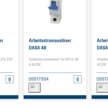
er
Arbeitsstromauslöser
Arbei
DASA 48
DASA
LS 6, 230
Arbeitsstromauslöser für DLS 6, 48
Arbeits
V AC/DC
AC/DC
09917994
0991