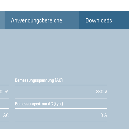
Anwendungsbereiche
Downloads
Bemessungsspannung (AC)
10 kA
230 V
Bemessungsstrom AC (typ.)
AC
3 A