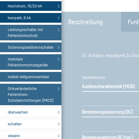
Hochstrom, 15/20 kA
kompakt, 6 kA
Beschreibung
Funk
Leistungsschalter mit
Fehlerstromschutz
Sicherungslasttrennschalter
LS-Schalter, einpolig+N, D-Char
modulare
Fehlerstromschutzgeräte
mobile Vollgummiverteiler
Spezifikationen
Auslösecharakteristik (MCB)
Ortsveränderliche
Fehlerstrom-
Schutzeinrichtungen (PRCD)
Bemessungsspannung (DC)
überwachen
schalten
steuern
Bemessungsstrom DC (typ.)