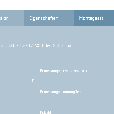
tion
Eigenschaften
Montageart
akteristik, 3 A@230 V (AC), 10 kA, für die Industrie
Bemessungskurzschlussstrom
D
Bemessungsspannung Typ
-
Polzahl