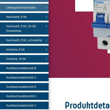
Leitungsschutzschalter
Handwerk, 6 kA
Handwerk, 6 kA, für DC-
Stromkreise
Handwerk, 6 kA, schraublos
Industrie, 6 kA
Industrie, 10 kA
Auslösecharakteristik B
Auslösecharakteristik C
Auslösecharakteristik D
Auslösecharakteristik K
Produktdeta
Auslösecharakteristik Z