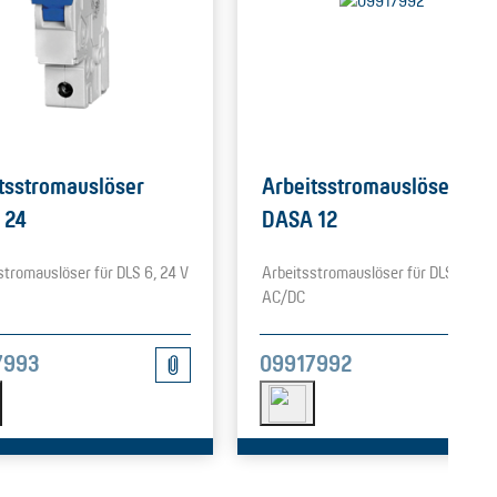
tsstromauslöser
Arbeitsstromauslöser
 24
DASA 12
stromauslöser für DLS 6, 24 V
Arbeitsstromauslöser für DLS 6, 12 
AC/DC
7993
09917992