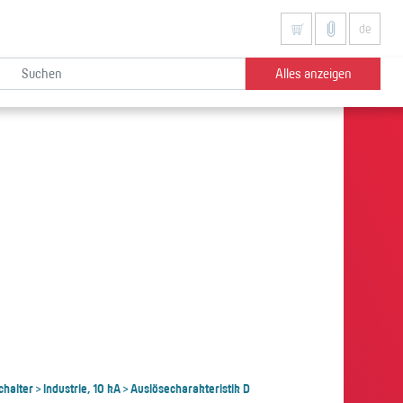
de
Alles anzeigen
chalter
Industrie, 10 kA
Auslösecharakteristik D
>
>