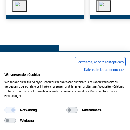
Fortfahren, ohne zu akzeptieren
Datenschutzbestimmungen
Wir verwenden Cookies
Impressum
AGB
Datenschutzerklärung
Wir können diese zur Analyse unserer Besucherdaten platzieren, um unsere Webseite zu
verbessern, personalisierte Inhalte anzuzeigen und Ihnen ein großartiges Webseiten-Erlebnis
zu bieten. Für weitere Informationen zu den von uns verwendeten Cookies öffnen Sie die
Einstellungen.
© 2017-2026 Doepke Schaltgeräte GmbH
Notwendig
Performance
Werbung
Doepke Schaltgeräte GmbH
Stellmacherstr. 11