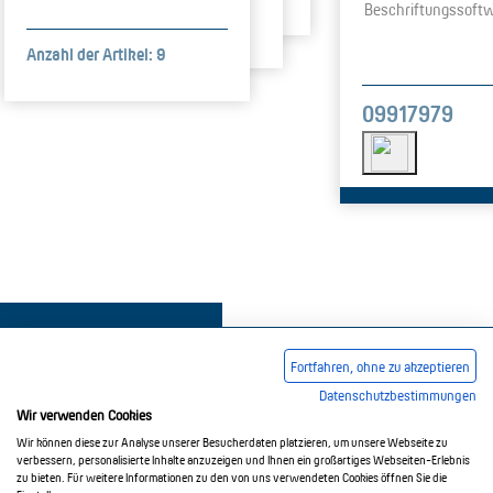
Beschriftungssoft
Anzahl der Artikel: 9
09917979
Fortfahren, ohne zu akzeptieren
Datenschutzbestimmungen
Wir verwenden Cookies
Impressum
AGB
Datenschutzerklärung
Wir können diese zur Analyse unserer Besucherdaten platzieren, um unsere Webseite zu
verbessern, personalisierte Inhalte anzuzeigen und Ihnen ein großartiges Webseiten-Erlebnis
zu bieten. Für weitere Informationen zu den von uns verwendeten Cookies öffnen Sie die