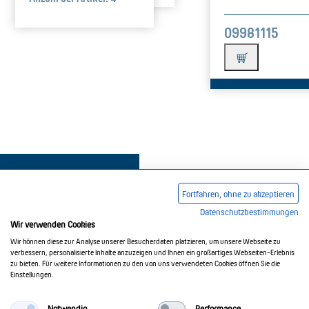
09981115
Fortfahren, ohne zu akzeptieren
Datenschutzbestimmungen
Wir verwenden Cookies
Impressum
AGB
Datenschutzerklärung
Wir können diese zur Analyse unserer Besucherdaten platzieren, um unsere Webseite zu
verbessern, personalisierte Inhalte anzuzeigen und Ihnen ein großartiges Webseiten-Erlebnis
zu bieten. Für weitere Informationen zu den von uns verwendeten Cookies öffnen Sie die
Einstellungen.
© 2017-2026 Doepke Schaltgeräte GmbH
Notwendig
Performance