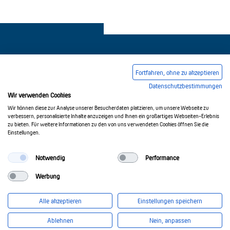
Fortfahren, ohne zu akzeptieren
Datenschutzbestimmungen
Legal notice
Common Conditions Of Trading
Wir verwenden Cookies
Privacy Policy
Wir können diese zur Analyse unserer Besucherdaten platzieren, um unsere Webseite zu
verbessern, personalisierte Inhalte anzuzeigen und Ihnen ein großartiges Webseiten-Erlebnis
zu bieten. Für weitere Informationen zu den von uns verwendeten Cookies öffnen Sie die
Einstellungen.
© 2017-2026 Doepke Schaltgeräte GmbH
Notwendig
Performance
Werbung
Doepke Schaltgeräte GmbH
Stellmacherstr. 11
Alle akzeptieren
Einstellungen speichern
26506 Norden
info@doepke.de
Ablehnen
Nein, anpassen